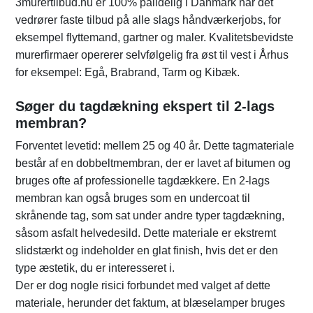
3murertilbud.nu er 100% pålidelig i Danmark når det
vedrører faste tilbud på alle slags håndværkerjobs, for
eksempel flyttemand, gartner og maler. Kvalitetsbevidste
murerfirmaer opererer selvfølgelig fra øst til vest i Århus
for eksempel: Egå, Brabrand, Tarm og Kibæk.
Søger du tagdækning ekspert til 2-lags
membran?
Forventet levetid: mellem 25 og 40 år. Dette tagmateriale
består af en dobbeltmembran, der er lavet af bitumen og
bruges ofte af professionelle tagdækkere. En 2-lags
membran kan også bruges som en undercoat til
skrånende tag, som sat under andre typer tagdækning,
såsom asfalt helvedesild. Dette materiale er ekstremt
slidstærkt og indeholder en glat finish, hvis det er den
type æstetik, du er interesseret i.
Der er dog nogle risici forbundet med valget af dette
materiale, herunder det faktum, at blæselamper bruges