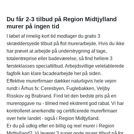
Du får 2-3 tilbud på Region Midtjylland
murer på ingen tid
I løbet af rimelig kort tid modtager du gratis 3
skræddersyede tilbud på flot murerarbejde. Hvis du ikke
har prøvet at arbejde på understrygning af tage,
totalentreprise eller badeværelse, så find hellere 3
førsteklasses specialtilbud. Arbejdsvillige veletablerede
fagfolk kan klare facadearbejde her på siden.
Effektive murerfirmaer dækker naturligvis hele vejen
rundt i Århus fx: Ceresbyen, Fuglebakken, Veljby
Risskov og Brabrand. Find let den bedste pris på en
mureropgave nu - tilmed med ekstremt god rabat. Vi har
kontrolleret anerkendte og certificerede murerfirmaer
over hele landet - også i Region Midtjylland.
Er du på udkig efter en billig og reel murer i Region
Midtjylland?. Vi leverer 3 super gode murer tilbud på for