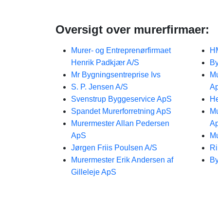
Oversigt over murerfirmaer:
Murer- og Entreprenørfirmaet
H
Henrik Padkjær A/S
By
Mr Bygningsentreprise Ivs
Mu
S. P. Jensen A/S
A
Svenstrup Byggeservice ApS
He
Spandet Murerforretning ApS
Mu
Murermester Allan Pedersen
A
ApS
Mu
Jørgen Friis Poulsen A/S
Ri
Murermester Erik Andersen af
By
Gilleleje ApS