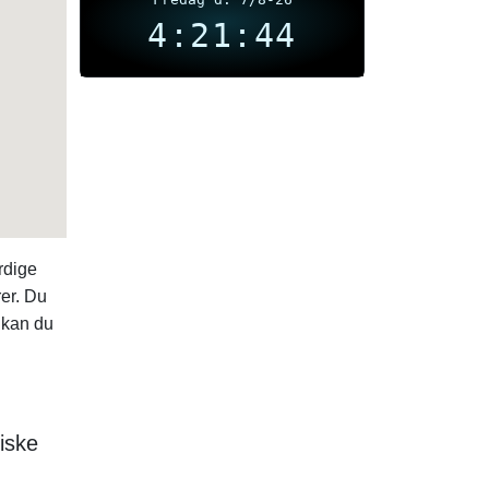
4:21:44
rdige
er. Du
 kan du
iske