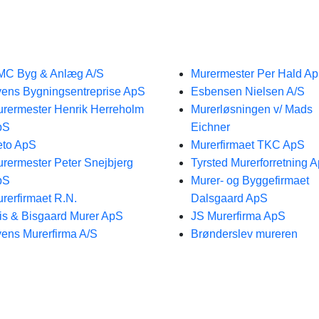
MC Byg & Anlæg A/S
Murermester Per Hald A
ens Bygningsentreprise ApS
Esbensen Nielsen A/S
rermester Henrik Herreholm
Murerløsningen v/ Mads
pS
Eichner
to ApS
Murerfirmaet TKC ApS
rermester Peter Snejbjerg
Tyrsted Murerforretning 
pS
Murer- og Byggefirmaet
rerfirmaet R.N.
Dalsgaard ApS
is & Bisgaard Murer ApS
JS Murerfirma ApS
ens Murerfirma A/S
Brønderslev mureren