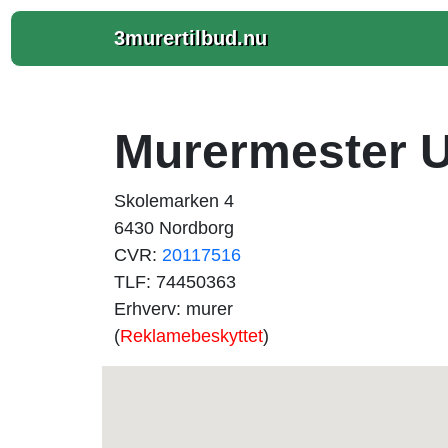
3murertilbud.nu
Murermester 
Skolemarken 4
6430 Nordborg
CVR:
20117516
TLF: 74450363
Erhverv: murer
(
Reklamebeskyttet
)