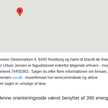
sen Skolemarken 4, 6430 Nordborg og hører til blandt de ihæ
r Urban Jensen er faguddannet indenfor følgende erhverv - mur
meret 74450363. Søger du efter flere informationer om firmaet,
enesten
cvr.dk
. murerfirmaet har servicemindede og aktive
r sager er umulige at løse.
 denne orienteringsside været benyttet af 390 energ