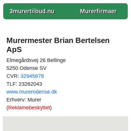
3murertilbud.nu
Murerfirmaer
Murermester Brian Bertelsen
ApS
Elmegårdsvej 26 Bellinge
5250 Odense SV
CVR:
32945678
TLF: 23262043
www.murerodense.dk
Erhverv: Murer
(
Reklamebeskyttet
)