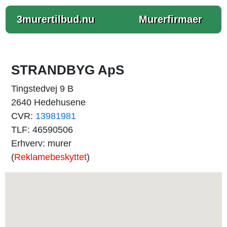
3murertilbud.nu
Murerfirmaer
STRANDBYG ApS
Tingstedvej 9 B
2640 Hedehusene
CVR:
13981981
TLF: 46590506
Erhverv: murer
(
Reklamebeskyttet
)