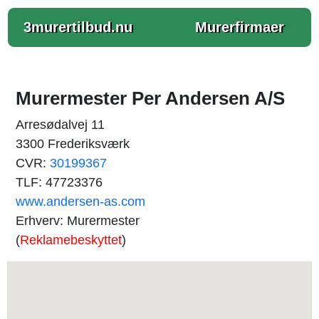
3murertilbud.nu
Murerfirmaer
Murermester Per Andersen A/S
Arresødalvej 11
3300 Frederiksværk
CVR:
30199367
TLF: 47723376
www.andersen-as.com
Erhverv: Murermester
(
Reklamebeskyttet
)