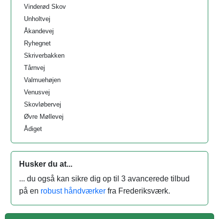
Vinderød Skov
Unholtvej
Åkandevej
Ryhegnet
Skriverbakken
Tårnvej
Valmuehøjen
Venusvej
Skovløbervej
Øvre Møllevej
Ådiget
Husker du at...
... du også kan sikre dig op til 3 avancerede tilbud
på en
robust håndværker
fra Frederiksværk.