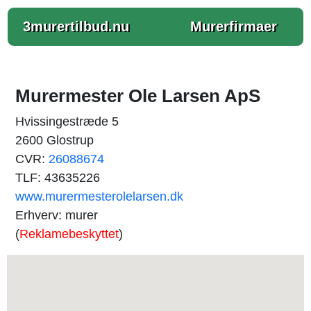
3murertilbud.nu
Murerfirmaer
Murermester Ole Larsen ApS
Hvissingestræde 5
2600 Glostrup
CVR:
26088674
TLF: 43635226
www.murermesterolelarsen.dk
Erhverv: murer
(
Reklamebeskyttet
)