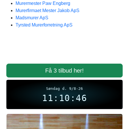
Murermester Paw Engberg
Murerfirmaet Mester Jakob ApS
Madsmurer ApS
Tyrsted Murerforretning ApS
Få 3 tilbud her!
Søndag d. 9/8-26
11:10:46