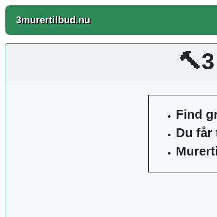
3murertilbud.nu
🔨3
Find gr
Du får 
Murerti