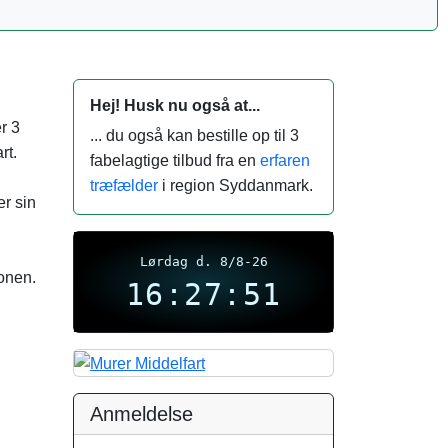
Hej! Husk nu også at...
r 3
... du også kan bestille op til 3
rt.
fabelagtige tilbud fra en
erfaren
træfælder
i region Syddanmark.
er sin
Lørdag d. 8/8-26
onen.
16:27:52
Anmeldelse