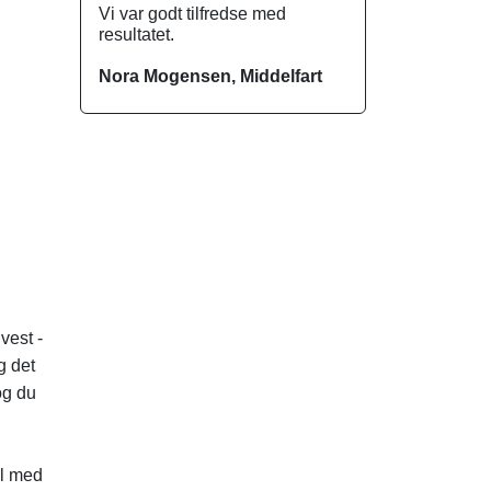
Vi var godt tilfredse med
resultatet.
Nora Mogensen, Middelfart
vest -
g det
og du
il med