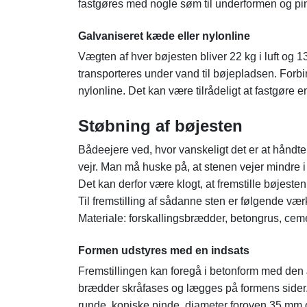
fastgøres med nogle søm til underformen og pi
Galvaniseret kæde eller nylonline
Vægten af hver bøjesten bliver 22 kg i luft og 1
transporteres under vand til bøjepladsen. For
nylonline. Det kan være tilrådeligt at fastgøre 
Støbning af bøjesten
Bådeejere ved, hvor vanskeligt det er at håndter
vejr. Man må huske på, at stenen vejer mindre i 
Det kan derfor være klogt, at fremstille bøjesten 
Til fremstilling af sådanne sten er følgende v
Materiale: forskallingsbrædder, betongrus, ce
Formen udstyres med en indsats
Fremstillingen kan foregå i betonform med de
brædder skråfases og lægges på formens sider.
runde, koniske pinde, diameter foroven 35 mm