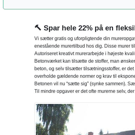
🔨 Spar hele 22% på en fleksib
Vi sætter gratis og uforpligtende din mureropga
enestående murertilbud hos dig. Disse murer til
Autoriseret kreativt murerarbejde i højeste kvali
Betonværket kan tilsætte de stoffer, man ønsker
beton, og selv tilsætter tilsætningsstoffer, er d
overholde gældende normer og krav til eksponer
Betonen vil nu “sætte sig” (synke sammen). Sæ
Til mindre opgaver er det ofte murerne selv, de