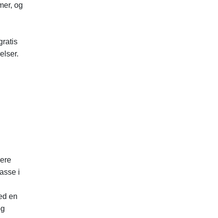
mer, og
gratis
elser.
gere
asse i
med en
og