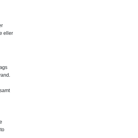
er
 eller
lags
vand.
 samt
e
to