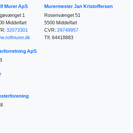
lf Murer ApS
Murermester Jan Kristoffersen
gøvænget 1
Rosenvænget 51
00 Middelfart
5500 Middelfart
VR:
32073301
CVR:
29749957
w.rolfmurer.dk
Tlf. 64418883
erforretning ApS
 B
7
esterforening
48