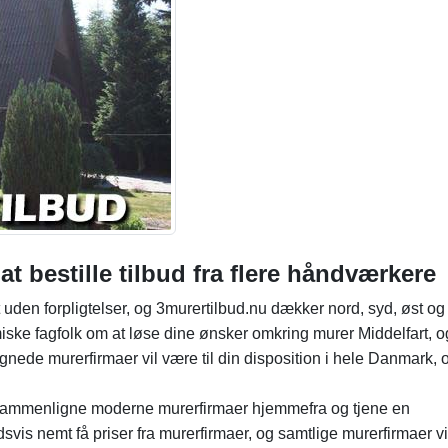
, at bestille tilbud fra flere håndværkere
t uden forpligtelser, og 3murertilbud.nu dækker nord, syd, øst og 
miske fagfolk om at løse dine ønsker omkring murer Middelfart, o
Egnede murerfirmaer vil være til din disposition i hele Danmark, 
l sammenligne moderne murerfirmaer hjemmefra og tjene en
ldsvis nemt få priser fra murerfirmaer, og samtlige murerfirmaer v