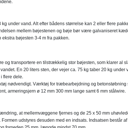
ndene.
3 kg under vand. Alt efter bådens størrelse kan 2 eller flere pakk
bindelsen mellem bøjestenen og bøje bør være galvaniseret kæde
en ekstra bøjesten 3-4 m fra pakken.
e og transportere en tilstrækkelig stor bøjesten, som klarer al s
vandet. En 20 liters sten, der vejer ca. 75 kg taber 20 kg under 
i flere dele.
ærktøj nødvendigt. Værktøj for træbearbejdning og betonstøbning
ment, armeringsjern ø 12 mm 300 mm lange samt 6 mm stålwire.
n ændring, at mellemvæggene fjernes og de 25 x 50 mm uhøvled
 Formen udstyres desuden med en indsats. Indsatsen består af 
 og forneden 25 mm, længde mindst 70 mm.