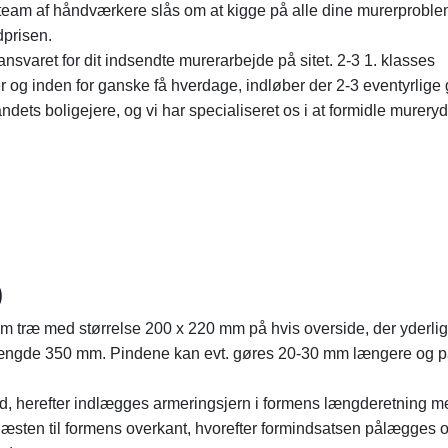
 team af håndværkere slås om at kigge på alle dine murerproble
dprisen.
ansvaret for dit indsendte murerarbejde på sitet. 2-3 1. klasses
r og inden for ganske få hverdage, indløber der 2-3 eventyrlige 
andets boligejere, og vi har specialiseret os i at formidle mureryd
)
m træ med størrelse 200 x 220 mm på hvis overside, der yderli
ngde 350 mm. Pindene kan evt. gøres 20-30 mm længere og p
t fuld, herefter indlægges armeringsjern i formens længderetning 
næsten til formens overkant, hvorefter formindsatsen pålægges 