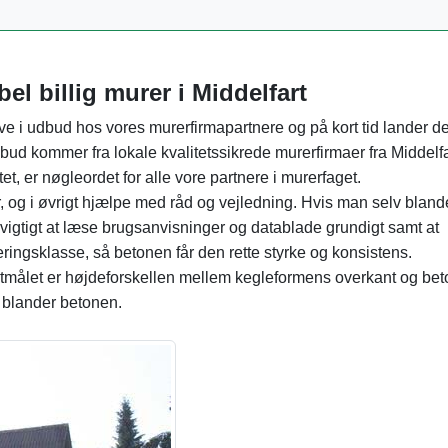
el billig murer i Middelfart
ve i udbud hos vores murerfirmapartnere og på kort tid lander de
bud kommer fra lokale kvalitetssikrede murerfirmaer fra Middelfa
tet, er nøgleordet for alle vore partnere i murerfaget.
, og i øvrigt hjælpe med råd og vejledning. Hvis man selv bland
et vigtigt at læse brugsanvisninger og datablade grundigt samt at
ingsklasse, så betonen får den rette styrke og konsistens.
tmålet er højdeforskellen mellem kegleformens overkant og bet
r blander betonen.