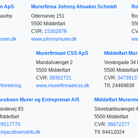
en ApS
Murerfirma Johnny Absalon Schmidt
Ro
taurby
Odensevej 151
Bo
5500 Middelfart
55
CVR:
15302879
C
rsen.dk
www.johnnymurer.dk
ww
Murerfirmaet CSS ApS
Middelfart Mur
Mandalvænget 2
Vestergade 34
5500 Middelfart
5500 Middelfart
CVR:
39302721
CVR:
3473913
forretning
www.murerfirmaetcss.dk
Tlf. 24469838
acobsen Murer og Entreprenør A/S
Middelfart Murerm
Landevej 83
Storebæltsvænget 
iddelfart
5500 Middelfart
29517770
CVR:
36672277
mjacobsenstrib.dk
Tlf. 64412024