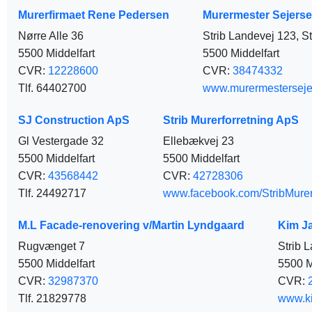
Murerfirmaet Rene Pedersen
Murermester Sejers
Nørre Alle 36
Strib Landevej 123, S
5500 Middelfart
5500 Middelfart
CVR:
12228600
CVR:
38474332
Tlf. 64402700
www.murermesterseje
SJ Construction ApS
Strib Murerforretning ApS
Gl Vestergade 32
Ellebækvej 23
5500 Middelfart
5500 Middelfart
CVR:
43568442
CVR:
42728306
Tlf. 24492717
www.facebook.com/StribMurer
M.L Facade-renovering v/Martin Lyndgaard
Kim J
Rugvænget 7
Strib 
5500 Middelfart
5500 M
CVR:
32987370
CVR:
Tlf. 21829778
www.ki