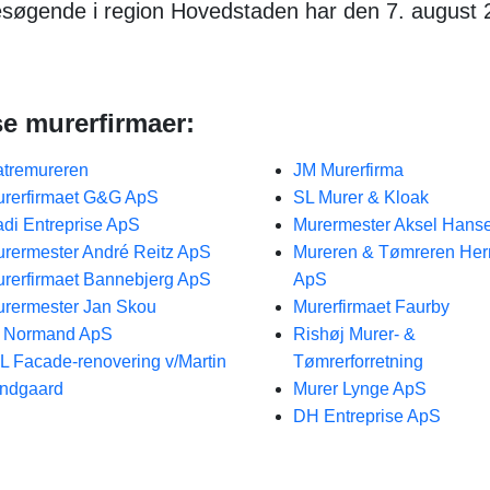
esøgende i region Hovedstaden har den 7. august
se murerfirmaer:
atremureren
JM Murerfirma
rerfirmaet G&G ApS
SL Murer & Kloak
di Entreprise ApS
Murermester Aksel Hans
rermester André Reitz ApS
Mureren & Tømreren Her
rerfirmaet Bannebjerg ApS
ApS
rermester Jan Skou
Murerfirmaet Faurby
. Normand ApS
Rishøj Murer- &
L Facade-renovering v/Martin
Tømrerforretning
ndgaard
Murer Lynge ApS
DH Entreprise ApS