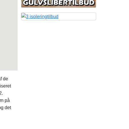
f de
iseret
2.
em på
g det