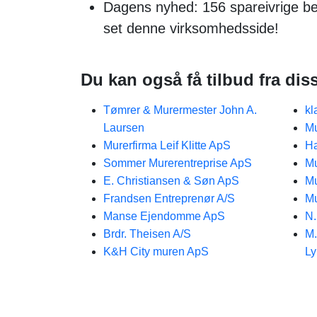
Dagens nyhed: 156 spareivrige b
set denne virksomhedsside!
Du kan også få tilbud fra dis
Tømrer & Murermester John A.
kl
Laursen
Mu
Murerfirma Leif Klitte ApS
Ha
Sommer Murerentreprise ApS
Mu
E. Christiansen & Søn ApS
Mu
Frandsen Entreprenør A/S
Mu
Manse Ejendomme ApS
N
Brdr. Theisen A/S
M.
K&H City muren ApS
Ly