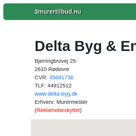
3murertilbud.nu
Delta Byg & E
Bjerringbrovej 25
2610 Rødovre
CVR:
35681736
TLF: 44912512
www.delta-byg.dk
Erhverv: Murermester
(
Reklamebeskyttet
)