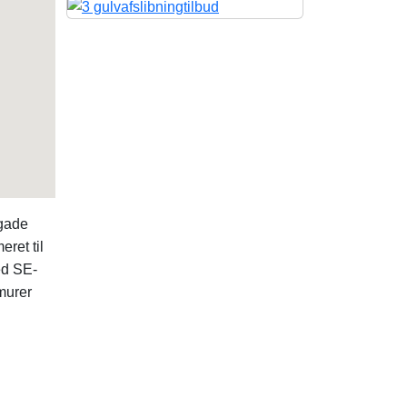
gade
ret til
ed SE-
murer