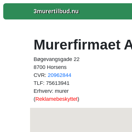
3murertilbud.nu
Murerfirmaet 
Bøgevangsgade 22
8700 Horsens
CVR:
20962844
TLF: 75613941
Erhverv: murer
(
Reklamebeskyttet
)