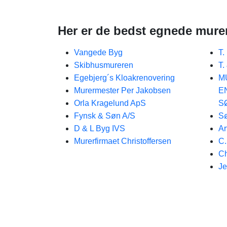
Her er de bedst egnede murer
Vangede Byg
T.
Skibhusmureren
T.
Egebjerg´s Kloakrenovering
M
Murermester Per Jakobsen
E
Orla Kragelund ApS
S
Fynsk & Søn A/S
Sø
D & L Byg IVS
Ar
Murerfirmaet Christoffersen
C
Ch
Je