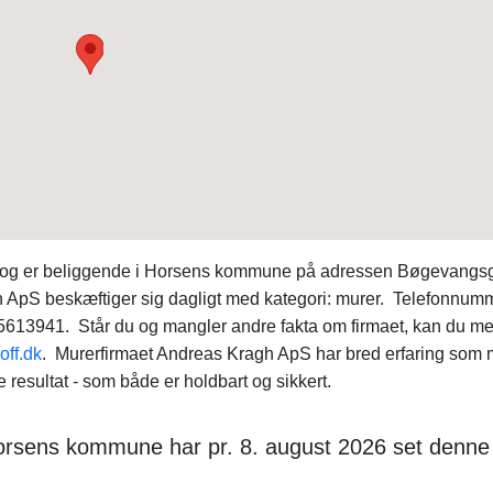
t og er beliggende i Horsens kommune på adressen Bøgevangs
ApS beskæftiger sig dagligt med kategori: murer. Telefonnumme
 75613941. Står du og mangler andre fakta om firmaet, kan du m
off.dk
. Murerfirmaet Andreas Kragh ApS har bred erfaring som 
 resultat - som både er holdbart og sikkert.
 Horsens kommune har pr. 8. august 2026 set denne