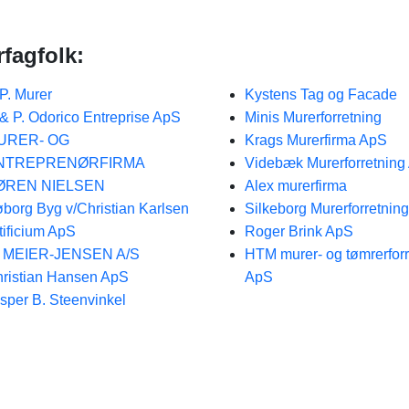
fagfolk:
 P. Murer
Kystens Tag og Facade
 & P. Odorico Entreprise ApS
Minis Murerforretning
URER- OG
Krags Murerfirma ApS
NTREPRENØRFIRMA
Videbæk Murerforretning
ØREN NIELSEN
Alex murerfirma
borg Byg v/Christian Karlsen
Silkeborg Murerforretnin
tificium ApS
Roger Brink ApS
. MEIER-JENSEN A/S
HTM murer- og tømrerforr
ristian Hansen ApS
ApS
sper B. Steenvinkel