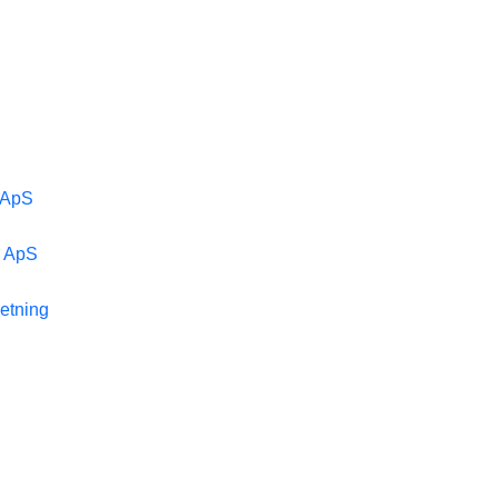
 ApS
g ApS
etning