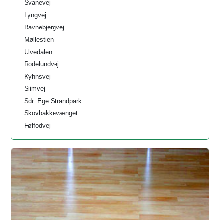
Svanevej
Lyngvej
Bavnebjergvej
Møllestien
Ulvedalen
Rodelundvej
Kyhnsvej
Siimvej
Sdr. Ege Strandpark
Skovbakkevænget
Følfodvej