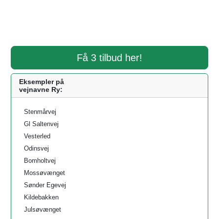
Få 3 tilbud her!
Eksempler på
vejnavne Ry:
Stenmårvej
Gl Saltenvej
Vesterled
Odinsvej
Bomholtvej
Mossøvænget
Sønder Egevej
Kildebakken
Julsøvænget