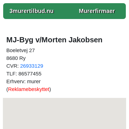
3murertilbud.nu
Murerfirmaer
MJ-Byg v/Morten Jakobsen
Boeletvej 27
8680 Ry
CVR:
26933129
TLF: 86577455
Erhverv: murer
(
Reklamebeskyttet
)