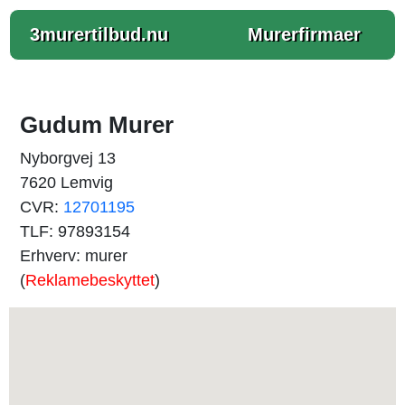
3murertilbud.nu
Murerfirmaer
Gudum Murer
Nyborgvej 13
7620 Lemvig
CVR:
12701195
TLF: 97893154
Erhverv: murer
(
Reklamebeskyttet
)