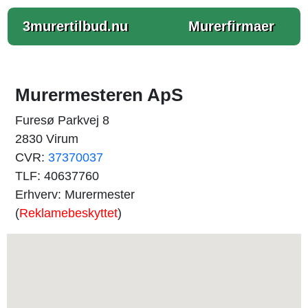
3murertilbud.nu
Murerfirmaer
Murermesteren ApS
Furesø Parkvej 8
2830 Virum
CVR:
37370037
TLF: 40637760
Erhverv: Murermester
(
Reklamebeskyttet
)