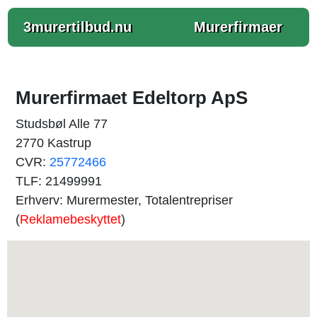
3murertilbud.nu
Murerfirmaer
Murerfirmaet Edeltorp ApS
Studsbøl Alle 77
2770 Kastrup
CVR:
25772466
TLF: 21499991
Erhverv: Murermester, Totalentrepriser
(
Reklamebeskyttet
)