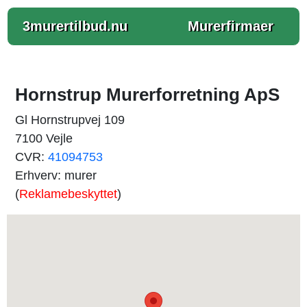
3murertilbud.nu
Murerfirmaer
Hornstrup Murerforretning ApS
Gl Hornstrupvej 109
7100 Vejle
CVR:
41094753
Erhverv: murer
(
Reklamebeskyttet
)