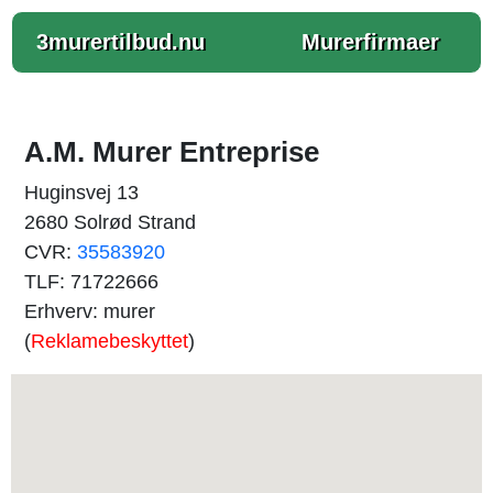
3murertilbud.nu
Murerfirmaer
A.M. Murer Entreprise
Huginsvej 13
2680 Solrød Strand
CVR:
35583920
TLF: 71722666
Erhverv: murer
(
Reklamebeskyttet
)