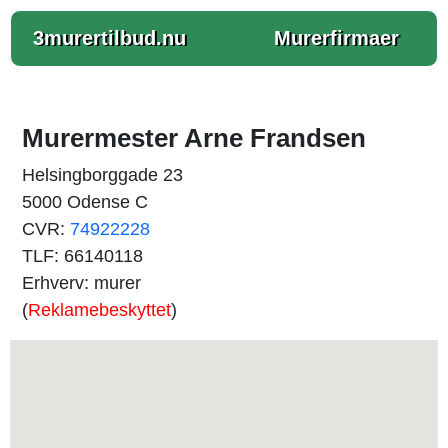
3murertilbud.nu
Murerfirmaer
Murermester Arne Frandsen
Helsingborggade 23
5000 Odense C
CVR:
74922228
TLF: 66140118
Erhverv: murer
(
Reklamebeskyttet
)