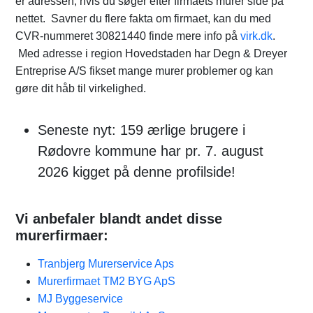
er adressen, hvis du søger efter firmaets murer side på
nettet. Savner du flere fakta om firmaet, kan du med
CVR-nummeret 30821440 finde mere info på
virk.dk
.
Med adresse i region Hovedstaden har Degn & Dreyer
Entreprise A/S fikset mange murer problemer og kan
gøre dit håb til virkelighed.
Seneste nyt: 159 ærlige brugere i
Rødovre kommune har pr. 7. august
2026 kigget på denne profilside!
Vi anbefaler blandt andet disse
murerfirmaer:
Tranbjerg Murerservice Aps
Murerfirmaet TM2 BYG ApS
MJ Byggeservice