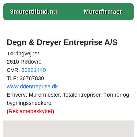
3murertilbud.nu
Murerfirmaer
Degn & Dreyer Entreprise A/S
Tørringvej 22
2610 Rødovre
CVR:
30821440
TLF: 36787830
www.ddentreprise.dk
Erhverv: Murermester, Totalentrepriser, Tømrer og
bygningssnedkere
(
Reklamebeskyttet
)