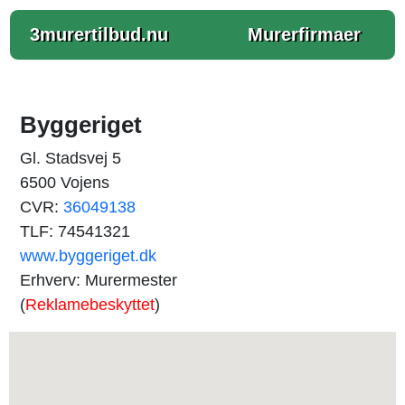
3murertilbud.nu
Murerfirmaer
Byggeriget
Gl. Stadsvej 5
6500 Vojens
CVR:
36049138
TLF: 74541321
www.byggeriget.dk
Erhverv: Murermester
(
Reklamebeskyttet
)