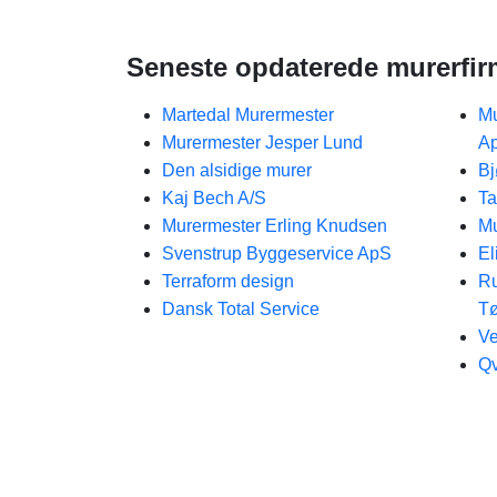
Seneste opdaterede murerfir
Martedal Murermester
Mu
Murermester Jesper Lund
A
Den alsidige murer
Bj
Kaj Bech A/S
Ta
Murermester Erling Knudsen
Mu
Svenstrup Byggeservice ApS
El
Terraform design
Ru
Dansk Total Service
Tø
Ve
Qv