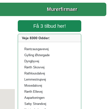
Murerfirmaer
Få 3 tilbud her!
Veje 8300 Odder:
Rantzausgavevej
Gylling Østergade
Dyngbyvej
Rørth Skovvej
Rathlousdalvej
Lemmestrupvej
Mosedalsvej
Rørth Ellevej
Aaparkeringen
Søby Strandvej