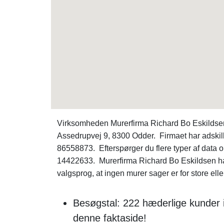
Virksomheden Murerfirma Richard Bo Eskildsen e
Assedrupvej 9, 8300 Odder. Firmaet har adskill
86558873. Efterspørger du flere typer af data 
14422633. Murerfirma Richard Bo Eskildsen har
valgsprog, at ingen murer sager er for store elle
Besøgstal: 222 hæderlige kunder i
denne faktaside!