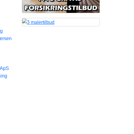
og
ersen
 ApS
ning