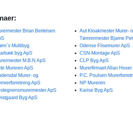
maer:
rermester Brian Bertelsen
Aut Kloakmester Murer- 
pS
Tømrermester Bjarne Pet
ørn´s Multibyg
Odense Flisemurer ApS
arbæk byg ApS
CSN-Montage ApS
rermester M.B.N ApS
CLP Byg ApS
ite Mureren ApS
Murerfirmaet Allan Hoxer
dersdal Murer- og
P.C. Poulsen Murerforret
mrerforretning ApS
NP Mureren
stegnensmurermester ApS
Karise Byg ApS
istgaard Byg ApS