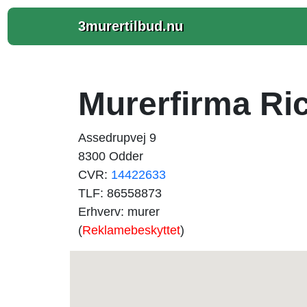
3murertilbud.nu
Murerfirma Ri
Assedrupvej 9
8300 Odder
CVR:
14422633
TLF: 86558873
Erhverv: murer
(
Reklamebeskyttet
)