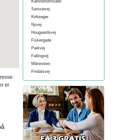
Katrineholmsalle
Samsøvej
Kirkeager
Nyvej
Hougaardsvej
Fiskergade
Parkvej
Fallingvej
Månestien
Findalsvej
resse:
er er
på