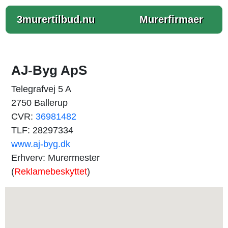
3murertilbud.nu
Murerfirmaer
AJ-Byg ApS
Telegrafvej 5 A
2750 Ballerup
CVR:
36981482
TLF: 28297334
www.aj-byg.dk
Erhverv: Murermester
(
Reklamebeskyttet
)