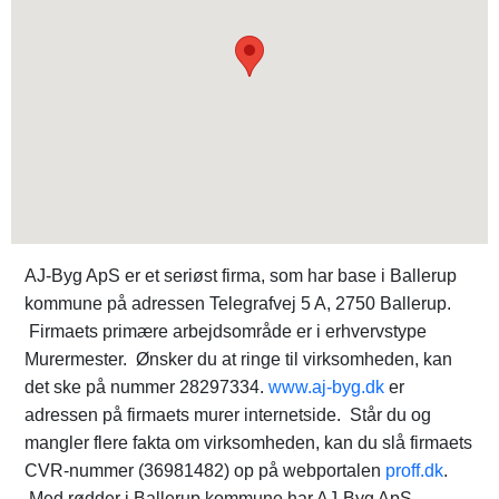
AJ-Byg ApS er et seriøst firma, som har base i Ballerup
kommune på adressen Telegrafvej 5 A, 2750 Ballerup.
Firmaets primære arbejdsområde er i erhvervstype
Murermester. Ønsker du at ringe til virksomheden, kan
det ske på nummer 28297334.
www.aj-byg.dk
er
adressen på firmaets murer internetside. Står du og
mangler flere fakta om virksomheden, kan du slå firmaets
CVR-nummer (36981482) op på webportalen
proff.dk
.
Med rødder i Ballerup kommune har AJ-Byg ApS