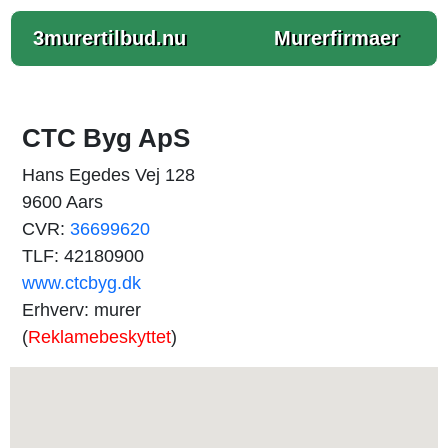
3murertilbud.nu
Murerfirmaer
CTC Byg ApS
Hans Egedes Vej 128
9600 Aars
CVR:
36699620
TLF: 42180900
www.ctcbyg.dk
Erhverv: murer
(
Reklamebeskyttet
)