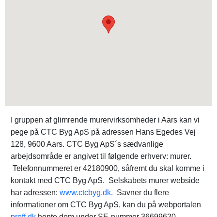
I gruppen af glimrende murervirksomheder i Aars kan vi
pege på CTC Byg ApS på adressen Hans Egedes Vej
128, 9600 Aars. CTC Byg ApS´s sædvanlige
arbejdsområde er angivet til følgende erhverv: murer.
Telefonnummeret er 42180900, såfremt du skal komme i
kontakt med CTC Byg ApS. Selskabets murer webside
har adressen:
www.ctcbyg.dk
. Savner du flere
informationer om CTC Byg ApS, kan du på webportalen
proff.dk
hente dem under SE-nummer 36699620.