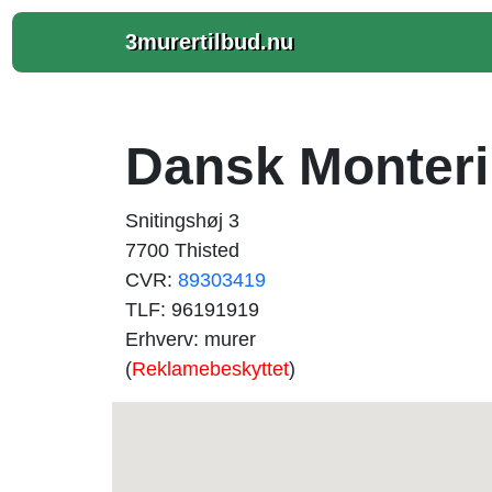
3murertilbud.nu
Dansk Monter
Snitingshøj 3
7700 Thisted
CVR:
89303419
TLF: 96191919
Erhverv: murer
(
Reklamebeskyttet
)