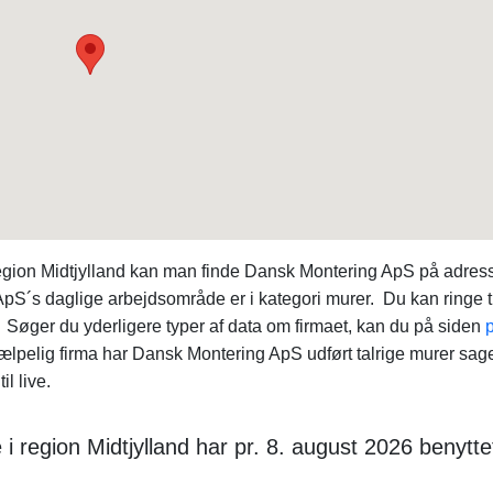
region Midtjylland kan man finde Dansk Montering ApS på adres
pS´s daglige arbejdsområde er i kategori murer. Du kan ringe ti
ger du yderligere typer af data om firmaet, kan du på siden
p
pelig firma har Dansk Montering ApS udført talrige murer sag
l live.
 i region Midtjylland har pr. 8. august 2026 benytte