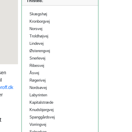
Thisted:
Skægshøj
Kronborgvej
Norsvej
Troldhøjvej
Lindevej
Østerengvej
Snerlevej
Ribesvej
sen
Åsvej
l
Røgerivej
roff.dk
Nordsøvej
er
Labyrinten
Kapitalstræde
Knudsbjergvej
Spanggårdsvej
t
Vorringvej
Solparken