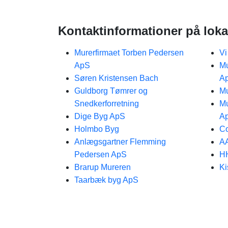
Kontaktinformationer på loka
Murerfirmaet Torben Pedersen
Vi
ApS
Mu
Søren Kristensen Bach
A
Guldborg Tømrer og
Mu
Snedkerforretning
Mu
Dige Byg ApS
A
Holmbo Byg
Co
Anlægsgartner Flemming
AA
Pedersen ApS
H
Brarup Mureren
Ki
Taarbæk byg ApS