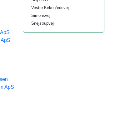
Vestre Kirkegårdsvej
Simonsvej
Snejstrupvej
g ApS
n ApS
nsen
en ApS