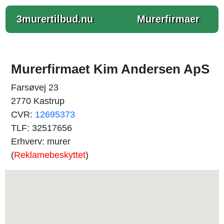
3murertilbud.nu
Murerfirmaer
Murerfirmaet Kim Andersen ApS
Farsøvej 23
2770 Kastrup
CVR:
12695373
TLF: 32517656
Erhverv: murer
(
Reklamebeskyttet
)