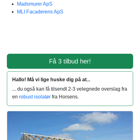
Madsmurer ApS
MLI Facaderens ApS
Få 3 tilbud her!
Hallo! Må vi lige huske dig på at...
... du også kan få tilsendt 2-3 velegnede overslag fra
en
robust isolatør
fra Horsens.