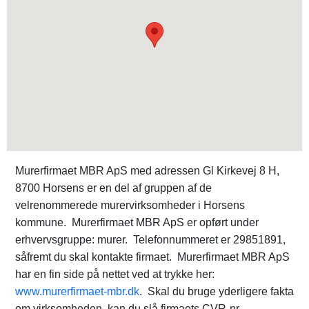
Murerfirmaet MBR ApS med adressen Gl Kirkevej 8 H,
8700 Horsens er en del af gruppen af de
velrenommerede murervirksomheder i Horsens
kommune. Murerfirmaet MBR ApS er opført under
erhvervsgruppe: murer. Telefonnummeret er 29851891,
såfremt du skal kontakte firmaet. Murerfirmaet MBR ApS
har en fin side på nettet ved at trykke her:
www.murerfirmaet-mbr.dk
. Skal du bruge yderligere fakta
om virksomheden, kan du slå firmaets CVR-nr