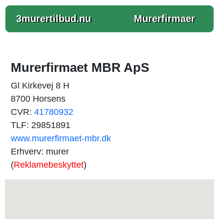
3murertilbud.nu
Murerfirmaer
Murerfirmaet MBR ApS
Gl Kirkevej 8 H
8700 Horsens
CVR:
41780932
TLF: 29851891
www.murerfirmaet-mbr.dk
Erhverv: murer
(
Reklamebeskyttet
)