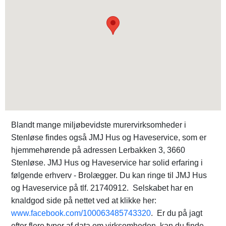
Blandt mange miljøbevidste murervirksomheder i
Stenløse findes også JMJ Hus og Haveservice, som er
hjemmehørende på adressen Lerbakken 3, 3660
Stenløse. JMJ Hus og Haveservice har solid erfaring i
følgende erhverv - Brolægger. Du kan ringe til JMJ Hus
og Haveservice på tlf. 21740912. Selskabet har en
knaldgod side på nettet ved at klikke her:
www.facebook.com/100063485743320
. Er du på jagt
efter flere typer af data om virksomheden, kan du finde