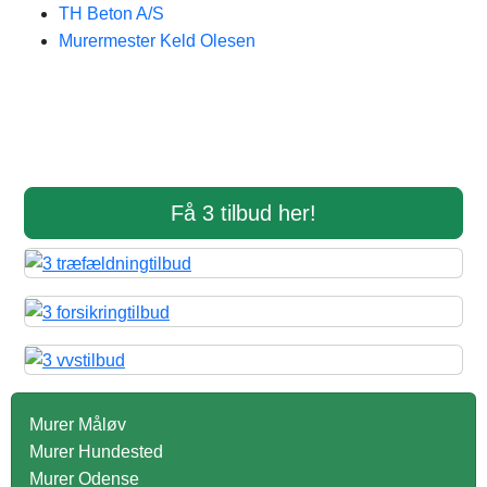
TH Beton A/S
Murermester Keld Olesen
Få 3 tilbud her!
Murer Måløv
Murer Hundested
Murer Odense