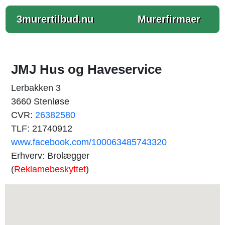
3murertilbud.nu
Murerfirmaer
JMJ Hus og Haveservice
Lerbakken 3
3660 Stenløse
CVR:
26382580
TLF: 21740912
www.facebook.com/100063485743320
Erhverv: Brolægger
(
Reklamebeskyttet
)