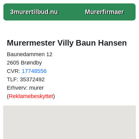
3murertilbud.nu
Murerfirmaer
Murermester Villy Baun Hansen
Baunedammen 12
2605 Brøndby
CVR:
17748556
TLF: 35372492
Erhverv: murer
(
Reklamebeskyttet
)