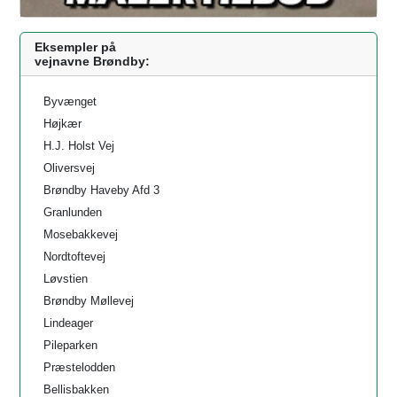
Eksempler på
vejnavne Brøndby:
Byvænget
Højkær
H.J. Holst Vej
Oliversvej
Brøndby Haveby Afd 3
Granlunden
Mosebakkevej
Nordtoftevej
Løvstien
Brøndby Møllevej
Lindeager
Pileparken
Præstelodden
Bellisbakken