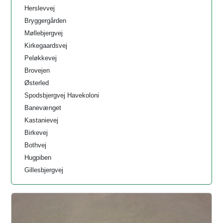
Herslevvej
Bryggergården
Møllebjergvej
Kirkegaardsvej
Peløkkevej
Brovejen
Østerled
Spodsbjergvej Havekoloni
Banevænget
Kastanievej
Birkevej
Bothvej
Hugpiben
Gillesbjergvej