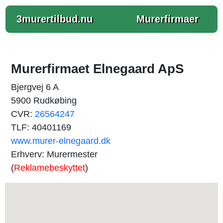
3murertilbud.nu
Murerfirmaer
Murerfirmaet Elnegaard ApS
Bjergvej 6 A
5900 Rudkøbing
CVR:
26564247
TLF: 40401169
www.murer-elnegaard.dk
Erhverv: Murermester
(
Reklamebeskyttet
)