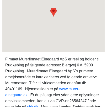
Firmaet Murerfirmaet Elnegaard ApS er reel og holder til i
Rudkøbing på følgende adresse: Bjergvej 6 A, 5900
Rudkøbing. Murerfirmaet Elnegaard ApS´s primære
arbejdsområde er karakteriseret ved følgende erhverv:
Murermester. Tlfnr. til virksomheden er anført til:
40401169. Hjemmesiden er på
www.murer-
elnegaard.dk
. Er du på jagt efter yderligere oplysninger
om virksomheden, kan du via CVR-nr 26564247 finde
mere info på
virk.dk
. Med base i region Syddanmark har