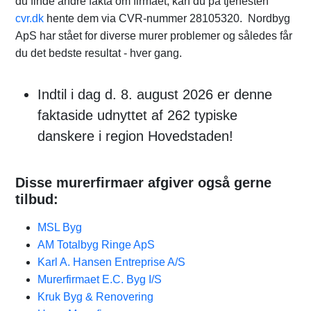
du finde andre fakta om firmaet, kan du på tjenesten
cvr.dk
hente dem via CVR-nummer 28105320. Nordbyg
ApS har stået for diverse murer problemer og således får
du det bedste resultat - hver gang.
Indtil i dag d. 8. august 2026 er denne
faktaside udnyttet af 262 typiske
danskere i region Hovedstaden!
Disse murerfirmaer afgiver også gerne
tilbud:
MSL Byg
AM Totalbyg Ringe ApS
Karl A. Hansen Entreprise A/S
Murerfirmaet E.C. Byg I/S
Kruk Byg & Renovering