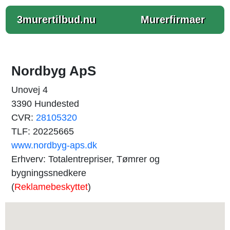
3murertilbud.nu
Murerfirmaer
Nordbyg ApS
Unovej 4
3390 Hundested
CVR:
28105320
TLF: 20225665
www.nordbyg-aps.dk
Erhverv: Totalentrepriser, Tømrer og
bygningssnedkere
(
Reklamebeskyttet
)