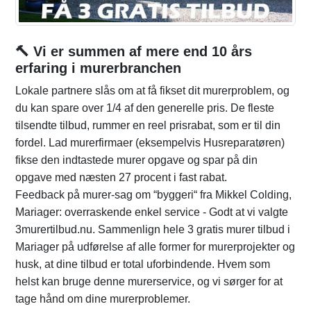
🔨 Vi er summen af mere end 10 års
erfaring i murerbranchen
Lokale partnere slås om at få fikset dit murerproblem, og
du kan spare over 1/4 af den generelle pris. De fleste
tilsendte tilbud, rummer en reel prisrabat, som er til din
fordel. Lad murerfirmaer (eksempelvis Husreparatøren)
fikse den indtastede murer opgave og spar på din
opgave med næsten 27 procent i fast rabat.
Feedback på murer-sag om “byggeri“ fra Mikkel Colding,
Mariager: overraskende enkel service - Godt at vi valgte
3murertilbud.nu. Sammenlign hele 3 gratis murer tilbud i
Mariager på udførelse af alle former for murerprojekter og
husk, at dine tilbud er total uforbindende. Hvem som
helst kan bruge denne murerservice, og vi sørger for at
tage hånd om dine murerproblemer.