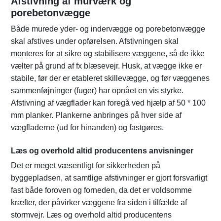
Afstivning af murværk og
porebetonvægge
Både murede yder- og indervægge og porebetonvægge
skal afstives under opførelsen. Afstivningen skal
monteres for at sikre og stabilisere væggene, så de ikke
vælter på grund af fx blæsevejr. Husk, at vægge ikke er
stabile, før der er etableret skillevægge, og før væggenes
sammenføjninger (fuger) har opnået en vis styrke.
Afstivning af vægflader kan foregå ved hjælp af 50 * 100
mm planker. Plankerne anbringes på hver side af
vægfladerne (ud for hinanden) og fastgøres.
Læs og overhold altid producentens anvisninger
Det er meget væsentligt for sikkerheden på
byggepladsen, at samtlige afstivninger er gjort forsvarligt
fast både foroven og forneden, da det er voldsomme
kræfter, der påvirker væggene fra siden i tilfælde af
stormvejr. Læs og overhold altid producentens