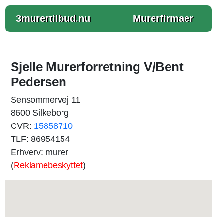
3murertilbud.nu
Murerfirmaer
Sjelle Murerforretning V/Bent
Pedersen
Sensommervej 11
8600 Silkeborg
CVR:
15858710
TLF: 86954154
Erhverv: murer
(
Reklamebeskyttet
)