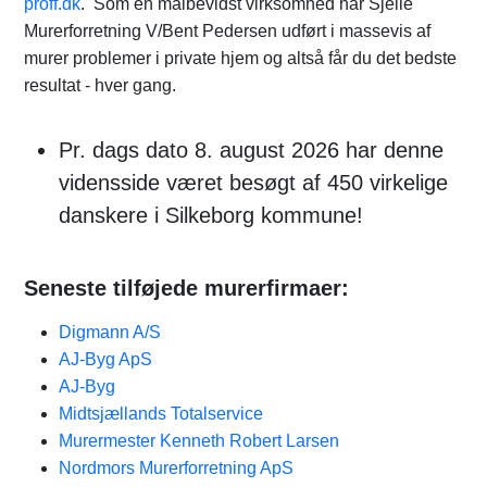
proff.dk
. Som en målbevidst virksomhed har Sjelle
Murerforretning V/Bent Pedersen udført i massevis af
murer problemer i private hjem og altså får du det bedste
resultat - hver gang.
Pr. dags dato 8. august 2026 har denne
vidensside været besøgt af 450 virkelige
danskere i Silkeborg kommune!
Seneste tilføjede murerfirmaer:
Digmann A/S
AJ-Byg ApS
AJ-Byg
Midtsjællands Totalservice
Murermester Kenneth Robert Larsen
Nordmors Murerforretning ApS