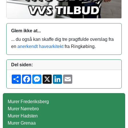
Glem ikke at...
... du også kan skaffe dig tre pragtfulde overslag fra
en
anerkendt havearkitekt
fra Ringkøbing.
Del siden:
S
F
M
X
L
E
h
a
e
i
m
a
c
s
n
a
r
e
s
k
i
e
b
e
e
l
o
n
d
Murer Frederiksberg
o
g
I
Murer Nørrebro
k
e
n
r
Murer Hadsten
Murer Grenaa