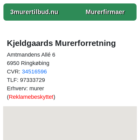
3murertilbud.nu
Murerfirmaer
Kjeldgaards Murerforretning
Amtmandens Allé 6
6950 Ringkøbing
CVR:
34516596
TLF: 97333729
Erhverv: murer
(
Reklamebeskyttet
)