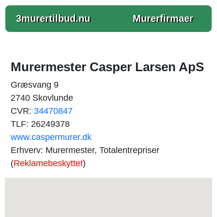
3murertilbud.nu
Murerfirmaer
Murermester Casper Larsen ApS
Græsvang 9
2740 Skovlunde
CVR:
34470847
TLF: 26249378
www.caspermurer.dk
Erhverv: Murermester, Totalentrepriser
(
Reklamebeskyttet
)