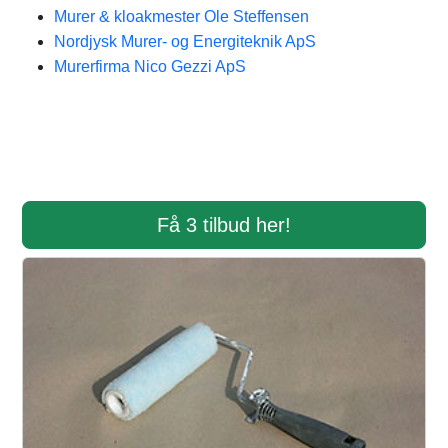
Murer & kloakmester Ole Steffensen
Nordjysk Murer- og Energiteknik ApS
Murerfirma Nico Gezzi ApS
Få 3 tilbud her!