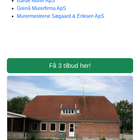
Barde Murer ApS
Grenå Murerfirma ApS
Murermestrene Søgaard & Eriksen ApS
Få 3 tilbud her!