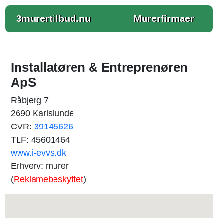
3murertilbud.nu
Murerfirmaer
Installatøren & Entreprenøren
ApS
Råbjerg 7
2690 Karlslunde
CVR:
39145626
TLF: 45601464
www.i-evvs.dk
Erhverv: murer
(
Reklamebeskyttet
)