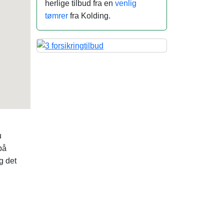
herlige tilbud fra en
venlig
tømrer
fra Kolding.
u
på
g det