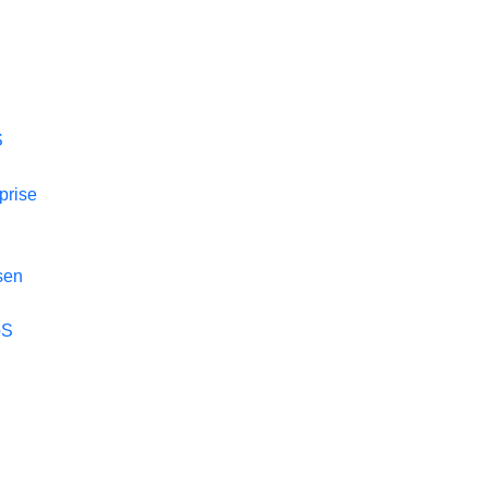
S
prise
sen
pS