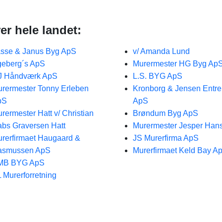
er hele landet:
sse & Janus Byg ApS
v/ Amanda Lund
eberg´s ApS
Murermester HG Byg Ap
J Håndværk ApS
L.S. BYG ApS
rermester Tonny Erleben
Kronborg & Jensen Entre
pS
ApS
rermester Hatt v/ Christian
Brøndum Byg ApS
bs Graversen Hatt
Murermester Jesper Han
rerfirmaet Haugaard &
JS Murerfirma ApS
asmussen ApS
Murerfirmaet Keld Bay A
MB BYG ApS
 Murerforretning