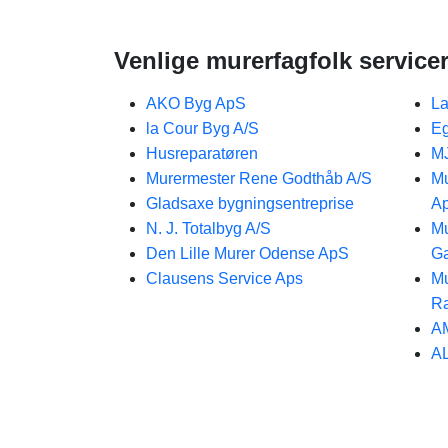
Venlige murerfagfolk servicer
AKO Byg ApS
La
la Cour Byg A/S
Eg
Husreparatøren
M
Murermester Rene Godthåb A/S
Mu
Gladsaxe bygningsentreprise
A
N. J. Totalbyg A/S
Mu
Den Lille Murer Odense ApS
Ga
Clausens Service Aps
Mu
R
A
AL