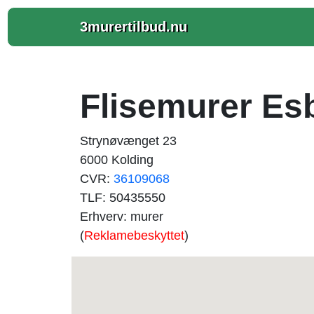
3murertilbud.nu
Flisemurer Es
Strynøvænget 23
6000 Kolding
CVR:
36109068
TLF: 50435550
Erhverv: murer
(
Reklamebeskyttet
)