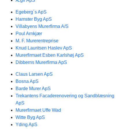
Ægir ApS
Egeberg´s ApS
Hamster Byg ApS
Villabyens Murerfirma A/S
Poul Arnkjær
M. F. Murerentreprise
Knud Lauritsen Haslev ApS
Murerfirmaet Esben Karlshøj ApS
Dibberns Murerfirma ApS
Claus Larsen ApS
Bosna ApS
Barde Murer ApS
Trekantens Facaderenovering og Sandblæsning
ApS
Murerfirmaet Uffe Wad
Witte Byg ApS
Yding ApS