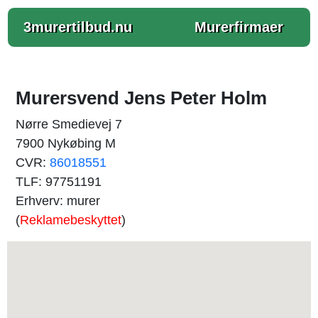
3murertilbud.nu
Murerfirmaer
Murersvend Jens Peter Holm
Nørre Smedievej 7
7900 Nykøbing M
CVR:
86018551
TLF: 97751191
Erhverv: murer
(
Reklamebeskyttet
)