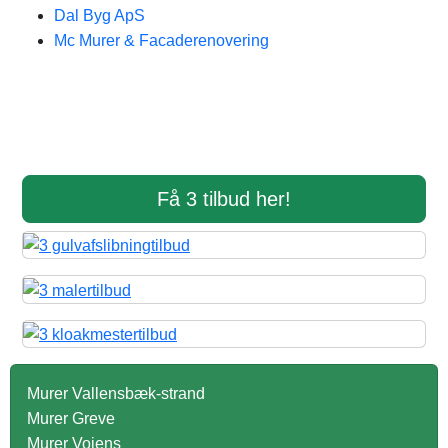
Dal Byg ApS
Mc Murer & Facaderenovering
Få 3 tilbud her!
Murer Vallensbæk-strand
Murer Greve
Murer Vojens