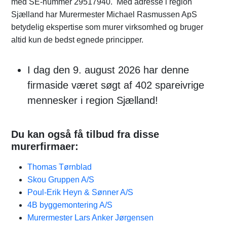
med SE-nummer 29517940. Med adresse i region
Sjælland har Murermester Michael Rasmussen ApS
betydelig ekspertise som murer virksomhed og bruger
altid kun de bedst egnede principper.
I dag den 9. august 2026 har denne
firmaside været søgt af 402 spareivrige
mennesker i region Sjælland!
Du kan også få tilbud fra disse
murerfirmaer:
Thomas Tørnblad
Skou Gruppen A/S
Poul-Erik Heyn & Sønner A/S
4B byggemontering A/S
Murermester Lars Anker Jørgensen