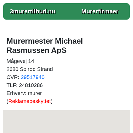
3murertilbud.nu
Murerfirmaer
Murermester Michael
Rasmussen ApS
Mågevej 14
2680 Solrød Strand
CVR:
29517940
TLF: 24810286
Erhverv: murer
(
Reklamebeskyttet
)