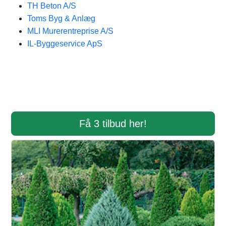
TH Beton A/S
Toms Byg & Anlæg
MLI Murerentreprise A/S
IL-Byggeservice ApS
Få 3 tilbud her!