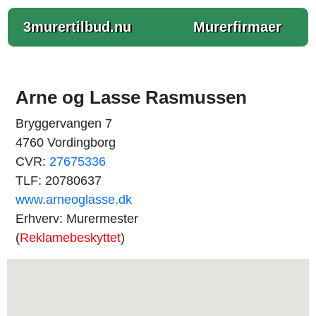
3murertilbud.nu
Murerfirmaer
Arne og Lasse Rasmussen
Bryggervangen 7
4760 Vordingborg
CVR:
27675336
TLF: 20780637
www.arneoglasse.dk
Erhverv: Murermester
(
Reklamebeskyttet
)