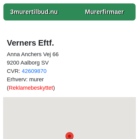
3murertilbud.nu
Murerfirmaer
Verners Eftf.
Anna Anchers Vej 66
9200 Aalborg SV
CVR:
42609870
Erhverv: murer
(
Reklamebeskyttet
)