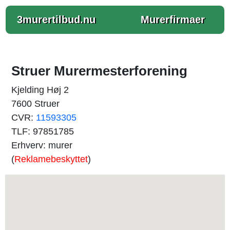
3murertilbud.nu
Murerfirmaer
Struer Murermesterforening
Kjelding Høj 2
7600 Struer
CVR:
11593305
TLF: 97851785
Erhverv: murer
(
Reklamebeskyttet
)