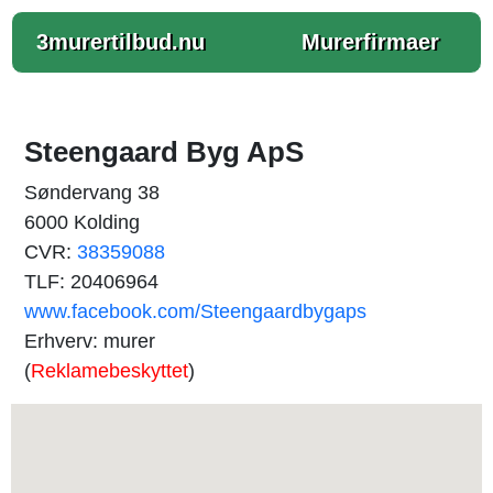
3murertilbud.nu
Murerfirmaer
Steengaard Byg ApS
Søndervang 38
6000 Kolding
CVR:
38359088
TLF: 20406964
www.facebook.com/Steengaardbygaps
Erhverv: murer
(
Reklamebeskyttet
)