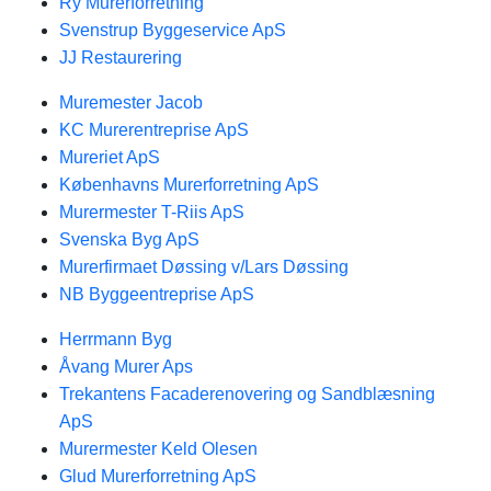
Ry Murerforretning
Svenstrup Byggeservice ApS
JJ Restaurering
Muremester Jacob
KC Murerentreprise ApS
Mureriet ApS
Københavns Murerforretning ApS
Murermester T-Riis ApS
Svenska Byg ApS
Murerfirmaet Døssing v/Lars Døssing
NB Byggeentreprise ApS
Herrmann Byg
Åvang Murer Aps
Trekantens Facaderenovering og Sandblæsning
ApS
Murermester Keld Olesen
Glud Murerforretning ApS