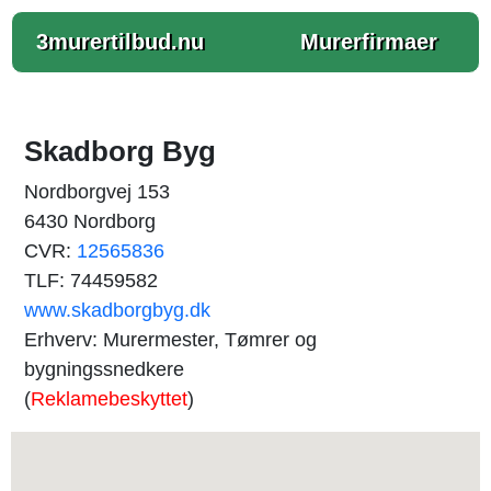
3murertilbud.nu
Murerfirmaer
Skadborg Byg
Nordborgvej 153
6430 Nordborg
CVR:
12565836
TLF: 74459582
www.skadborgbyg.dk
Erhverv: Murermester, Tømrer og
bygningssnedkere
(
Reklamebeskyttet
)