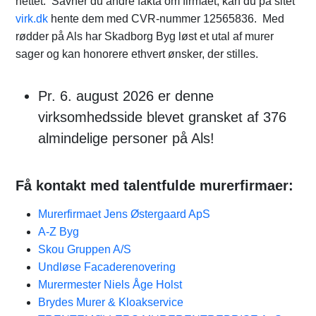
nettet. Savner du andre fakta om firmaet, kan du på sitet
virk.dk
hente dem med CVR-nummer 12565836. Med
rødder på Als har Skadborg Byg løst et utal af murer
sager og kan honorere ethvert ønsker, der stilles.
Pr. 6. august 2026 er denne
virksomhedsside blevet gransket af 376
almindelige personer på Als!
Få kontakt med talentfulde murerfirmaer:
Murerfirmaet Jens Østergaard ApS
A-Z Byg
Skou Gruppen A/S
Undløse Facaderenovering
Murermester Niels Åge Holst
Brydes Murer & Kloakservice