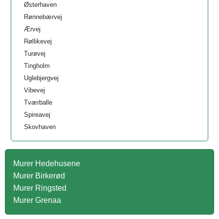
Østerhaven
Rønnebærvej
Ærvej
Røllikevej
Turøvej
Tingholm
Uglebjergvej
Vibevej
Tværballe
Spireavej
Skovhaven
Murer Hedehusene
Murer Birkerød
Murer Ringsted
Murer Grenaa