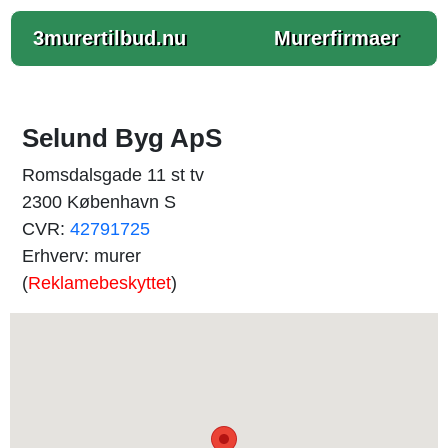
3murertilbud.nu
Murerfirmaer
Selund Byg ApS
Romsdalsgade 11 st tv
2300 København S
CVR:
42791725
Erhverv: murer
(
Reklamebeskyttet
)