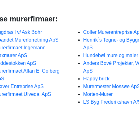
se murerfirmaer:
gdrasil v/ Ask Bohr
Coller Murerentreprise A
andet Murerforretning ApS
Henrik´s Tegne- og Bygg
rerfirmaet Ingemann
ApS
axmurer ApS
Hundebøl mure og maler
ddestokken ApS
Anders Bové Projekter, V
rerfirmaet Allan E. Colberg
ApS
pS
Happy brick
øver Entreprise ApS
Murermester Mossøe Ap
rerfirmaet Ulvedal ApS
Morten-Murer
LS Byg Frederikshavn A/