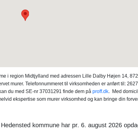
e i region Midtjylland med adressen Lille Dalby Højen 14, 87
rvet murer. Telefonnummeret til virksomheden er anført til: 262
t, kan du med SE-nr 37031291 finde dem på
proff.dk
. Med domicil
elvid ekspertise som murer virksomhed og kan bringe din forve
 i Hedensted kommune har pr. 6. august 2026 opda