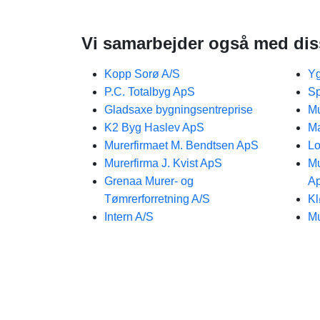
Vi samarbejder også med dis
Kopp Sorø A/S
Yg
P.C. Totalbyg ApS
Sp
Gladsaxe bygningsentreprise
Mu
K2 Byg Haslev ApS
M
Murerfirmaet M. Bendtsen ApS
Lo
Murerfirma J. Kvist ApS
Mu
Grenaa Murer- og
A
Tømrerforretning A/S
Kl
Intern A/S
Mu