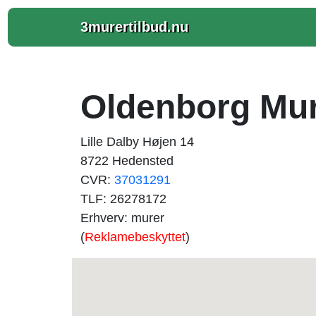
3murertilbud.nu
Oldenborg Mu
Lille Dalby Højen 14
8722 Hedensted
CVR:
37031291
TLF: 26278172
Erhverv: murer
(
Reklamebeskyttet
)