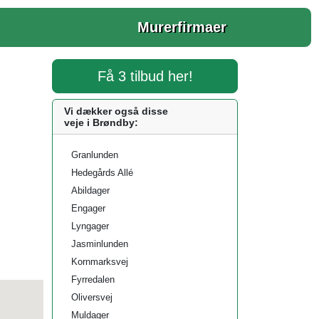
Murerfirmaer
Få 3 tilbud her!
Vi dækker også disse
veje i Brøndby:
Granlunden
Hedegårds Allé
Abildager
Engager
Lyngager
Jasminlunden
Kornmarksvej
Fyrredalen
Oliversvej
Muldager