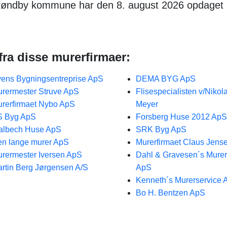
 Brøndby kommune har den 8. august 2026 opdaget
ra disse murerfirmaer:
ens Bygningsentreprise ApS
DEMA BYG ApS
rermester Struve ApS
Flisespecialisten v/Nikola
rerfirmaet Nybo ApS
Meyer
S Byg ApS
Forsberg Huse 2012 ApS
albech Huse ApS
SRK Byg ApS
n lange murer ApS
Murerfirmaet Claus Jens
rermester Iversen ApS
Dahl & Gravesen´s Murer
rtin Berg Jørgensen A/S
ApS
Kenneth´s Murerservice 
Bo H. Bentzen ApS