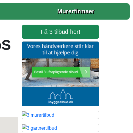
Murerfirmaer
Få 3 tilbud her!
pS