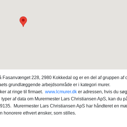
på Fasanvænget 228, 2980 Kokkedal og er en del af gruppen af 
aets grundlæggende arbejdsområde er i kategori murer.
 at ringe til firmaet.
www.lcmurer.dk
er adressen, hvis du sø
re typer af data om Murermester Lars Christiansen ApS, kan du p
35. Murermester Lars Christiansen ApS har håndteret en m
n honorere ethvert ønsker, som stilles.