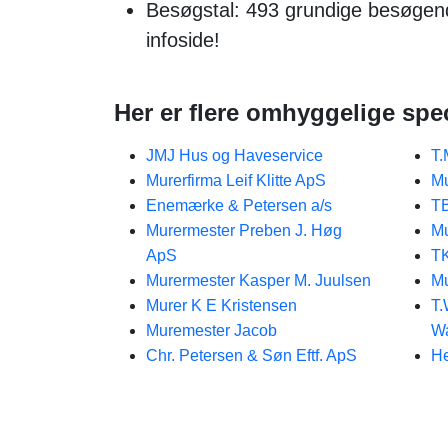
Besøgstal: 493 grundige besøgen
infoside!
Her er flere omhyggelige spec
JMJ Hus og Haveservice
T.
Murerfirma Leif Klitte ApS
Mu
Enemærke & Petersen a/s
T
Murermester Preben J. Høg
Mu
ApS
T
Murermester Kasper M. Juulsen
Mu
Murer K E Kristensen
T.
Muremester Jacob
Wa
Chr. Petersen & Søn Eftf. ApS
H