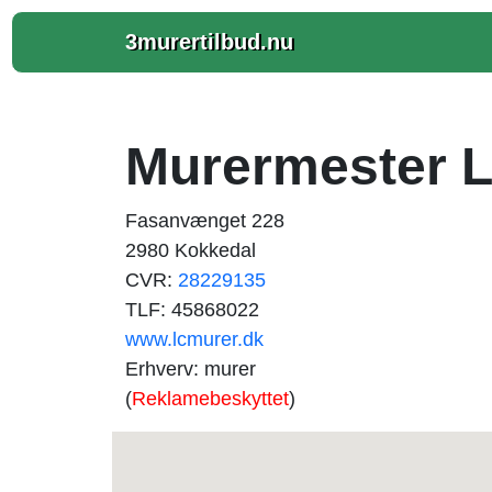
3murertilbud.nu
Murermester L
Fasanvænget 228
2980 Kokkedal
CVR:
28229135
TLF: 45868022
www.lcmurer.dk
Erhverv: murer
(
Reklamebeskyttet
)