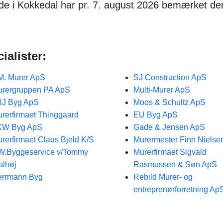
de i Kokkedal har pr. 7. august 2026 bemærket d
ialister:
M. Murer ApS
SJ Construction ApS
rergruppen PA ApS
Multi-Murer ApS
BJ Byg ApS
Moos & Schultz ApS
rerfirmaet Thinggaard
EU Byg ApS
KW Byg ApS
Gade & Jensen ApS
rerfirmaet Claus Bjeld K/S
Murermester Finn Nielse
W.Byggeservice v/Tommy
Murerfirmaet Sigvald
lhøj
Rasmussen & Søn ApS
errmann Byg
Rebild Murer- og
entreprenørforretning Ap