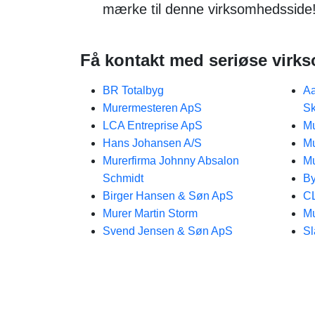
mærke til denne virksomhedsside
Få kontakt med seriøse virk
BR Totalbyg
Aa
Murermesteren ApS
Sk
LCA Entreprise ApS
Mu
Hans Johansen A/S
Mu
Murerfirma Johnny Absalon
Mu
Schmidt
B
Birger Hansen & Søn ApS
C
Murer Martin Storm
Mu
Svend Jensen & Søn ApS
Sl