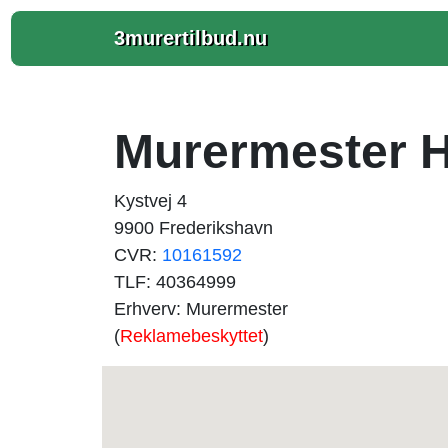
3murertilbud.nu
Murermester H
Kystvej 4
9900 Frederikshavn
CVR:
10161592
TLF: 40364999
Erhverv: Murermester
(
Reklamebeskyttet
)