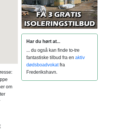
Har du hørt at...
... du også kan finde to-tre
fantastiske tilbud fra en
aktiv
dødsboadvokat
fra
resse:
Frederikshavn.
uppe
ner om
ter
r
t