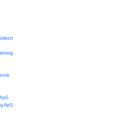
Gideon
etning.
enrik
 ApS
ng ApS