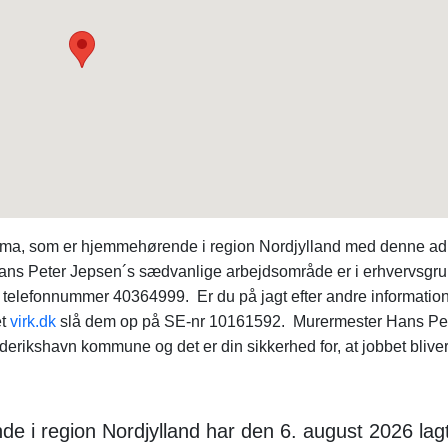
firma, som er hjemmehørende i region Nordjylland med denne ad
ans Peter Jepsen´s sædvanlige arbejdsområde er i erhvervsgr
 telefonnummer 40364999. Er du på jagt efter andre informatio
et
virk.dk
slå dem op på SE-nr 10161592. Murermester Hans Pe
derikshavn kommune og det er din sikkerhed for, at jobbet blive
e i region Nordjylland har den 6. august 2026 lag