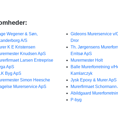
!
somheder:
ge Wegener & Søn,
Gideons Murerservice v/
anderborg A/S
Dror
rer K E Kristensen
Th. Jørgensens Murerforr
rermester Knudsen ApS
Erritsø ApS
rerfirmaet Larsen Entreprise
Murermester Holt
yga ApS
Balle Murerforretning v/H
LK Byg ApS
Kamlarczyk
rermester Simon Heesche
Jysk Epoxy & Murer ApS
agelse Murerservice ApS
Murerfirmaet Schormann
Abildgaard Murerforretni
P-byg