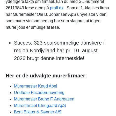
yderligere fakta om firmaet, kan du med SE-nummeret
26113849 læse dem på
proff.dk
. Som et 1. klasses firma
har Murermester Ole B. Johansen ApS uhyre stor viden
som murer virksomhed og har som slagord, at ingen
murer jobs er umulige at løse.
Succes: 323 sparsommelige danskere i
region Nordjylland har pr. 10. august
2026 brugt denne internetside!
Her er de udvalgte murerfirmaer:
Murermester Knud Abel
Undløse Facaderenovering
Murermester Bruno F. Andreasen
Murerfirmaet Elnegaard ApS
Bent Elkjær & Sønner A/S