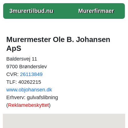
3murertilbud.nu
Murerfirmaer
Murermester Ole B. Johansen
ApS
Baldersvej 11
9700 Brønderslev
CVR:
26113849
TLF: 40262215
www.objohansen.dk
Erhverv: gulvafslibning
(
Reklamebeskyttet
)