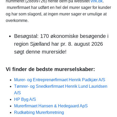
nummeret (28899726) hente dem på websitet
virk.dk
.
murerfirmaet har udført en hel del murer sager for kunder
og har som slagord, at ingen murer sager er umulige at
overkomme.
Besøgstal: 170 økonomiske besøgende i
region Sjælland har pr. 8. august 2026
søgt denne murerside!
Vi finder de bedste murerselskaber:
Murer- og Entreprenørfirmaet Henrik Padkjær A/S
Tømrer- og Snedkerfirmaet Henrik Lund Lauridsen
A/S
HP Byg A/S
Murerfirmaet Hansen & Hedegaard ApS
Rudkøbing Murerforretning