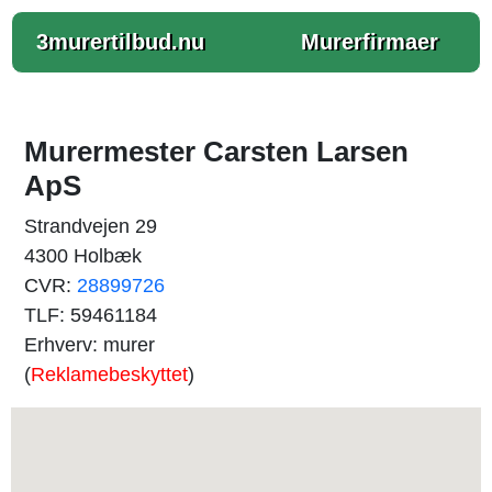
3murertilbud.nu
Murerfirmaer
Murermester Carsten Larsen
ApS
Strandvejen 29
4300 Holbæk
CVR:
28899726
TLF: 59461184
Erhverv: murer
(
Reklamebeskyttet
)