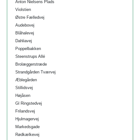
Anton Nielsens Plads
Violstien
Østre Fælledvej
Audebovej
Blåhalevej
Dahliavej
Poppelbakken
Steenstrups Allé
Brolæggerstræde
Strandgården Tværvej
Æblegården
Stillidsvej
Højåsen
Gl Ringstedvej
Frilandsvej
Hjulmagervej
Markedsgade
Rødkælkevej