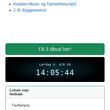
Hadsten Murer- og Tømrerfirma ApS
J. M. Byggeservice
Få 3 tilbud her!
Lørdag d. 8/8-26
14:05:44
Lokale veje
Holbæk:
Faurbjergvej