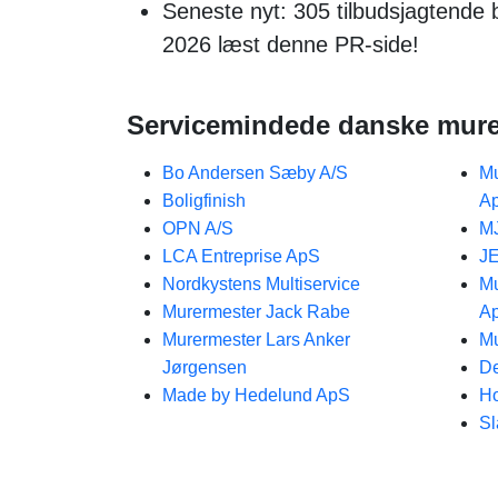
Seneste nyt: 305 tilbudsjagtend
2026 læst denne PR-side!
Servicemindede danske mure
Bo Andersen Sæby A/S
Mu
Boligfinish
A
OPN A/S
M
LCA Entreprise ApS
J
Nordkystens Multiservice
Mu
Murermester Jack Rabe
A
Murermester Lars Anker
Mu
Jørgensen
De
Made by Hedelund ApS
H
Sl