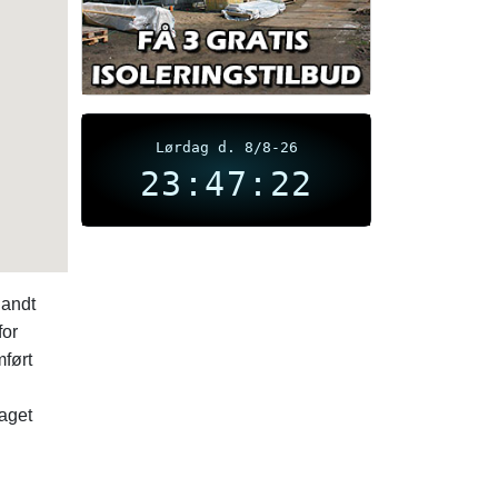
Lørdag d. 8/8-26
23:47:22
landt
for
ført
aget