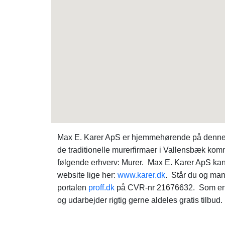
Max E. Karer ApS er hjemmehørende på denne a
de traditionelle murerfirmaer i Vallensbæk k
følgende erhverv: Murer. Max E. Karer ApS k
website lige her:
www.karer.dk
. Står du og ma
portalen
proff.dk
på CVR-nr 21676632. Som en ut
og udarbejder rigtig gerne aldeles gratis tilbud.