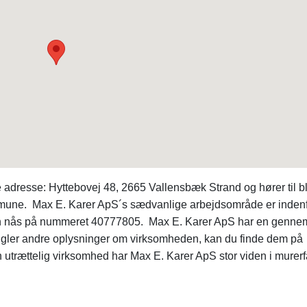
dresse: Hyttebovej 48, 2665 Vallensbæk Strand og hører til b
ommune. Max E. Karer ApS´s sædvanlige arbejdsområde er inden
an nås på nummeret 40777805. Max E. Karer ApS har en gennem
ngler andre oplysninger om virksomheden, kan du finde dem på
rættelig virksomhed har Max E. Karer ApS stor viden i murerf