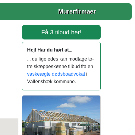
Murerfirmaer
Få 3 tilbud her!
Hej! Har du hørt at...
... du ligeledes kan modtage to-
tre skæppeskønne tilbud fra en
vaskeægte dødsboadvokat
i
Vallensbæk kommune.