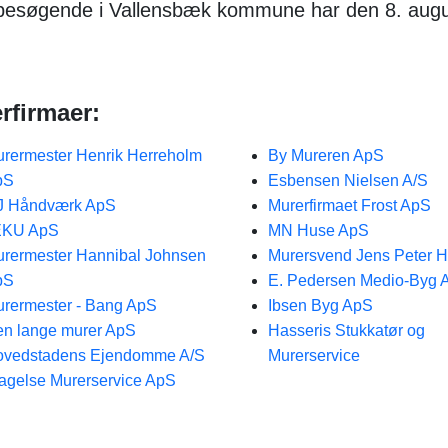
e besøgende i Vallensbæk kommune har den 8. aug
rfirmaer:
rermester Henrik Herreholm
By Mureren ApS
pS
Esbensen Nielsen A/S
J Håndværk ApS
Murerfirmaet Frost ApS
EKU ApS
MN Huse ApS
rermester Hannibal Johnsen
Murersvend Jens Peter 
pS
E. Pedersen Medio-Byg 
rermester - Bang ApS
Ibsen Byg ApS
n lange murer ApS
Hasseris Stukkatør og
ovedstadens Ejendomme A/S
Murerservice
agelse Murerservice ApS