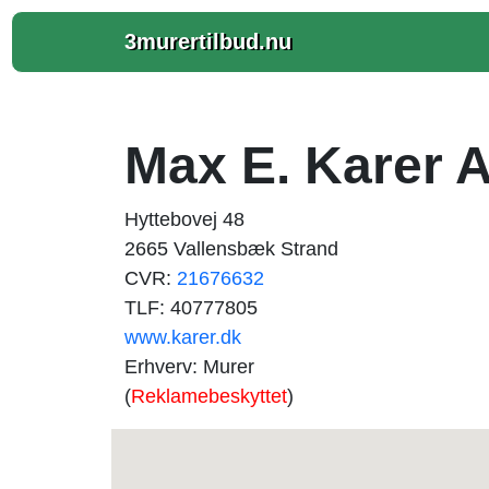
3murertilbud.nu
Max E. Karer 
Hyttebovej 48
2665 Vallensbæk Strand
CVR:
21676632
TLF: 40777805
www.karer.dk
Erhverv: Murer
(
Reklamebeskyttet
)