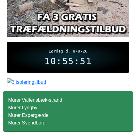
Lørdag d. 8/8-26
10:55:51
Murer Vallensbæk-strand
Murer Lyngby
Murer Espergærde
Murer Svendborg