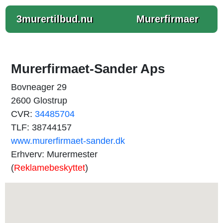
3murertilbud.nu
Murerfirmaer
Murerfirmaet-Sander Aps
Bovneager 29
2600 Glostrup
CVR:
34485704
TLF: 38744157
www.murerfirmaet-sander.dk
Erhverv: Murermester
(
Reklamebeskyttet
)